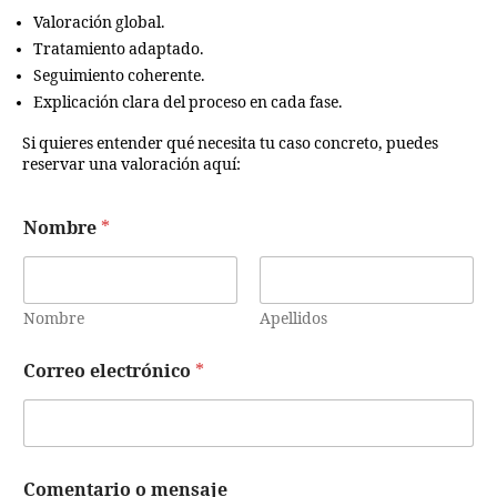
Valoración global.
Tratamiento adaptado.
Seguimiento coherente.
Explicación clara del proceso en cada fase.
Si quieres entender qué necesita tu caso concreto, puedes
reservar una valoración aquí:
Nombre
*
Nombre
Apellidos
C
Correo electrónico
*
o
m
e
n
t
a
Comentario o mensaje