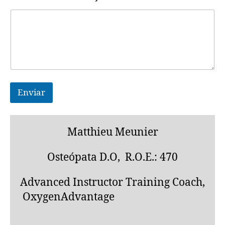
r
i
o
N
o
m
b
r
e
m
Enviar
e
n
s
a
Matthieu Meunier
j
e
Osteópata D.O, R.O.E.: 470
Advanced Instructor Training Coach,
OxygenAdvantage